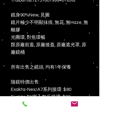
1/albums/72157607999401636/
鏡身90%New, 見圖
鏡片極少不明顯抺痕, 無花, 無Haze, 無
離膠
光圈環, 對焦環暢
跟原廠前蓋, 原廠後蓋, 原廠遮光罩, 原
廠鏡桶
所有出售之鏡頭, 均有1年保養
隨鏡特價出售:
Exakta-Nex/A7系列接環: $80
Exakta-FX富士無反接環: $80
Exakta-M43/OM/Panasonic無反接
環: $80
Exakta-Leica M接環: $260
鏡頭及接環出售前已測試, 操作一切正