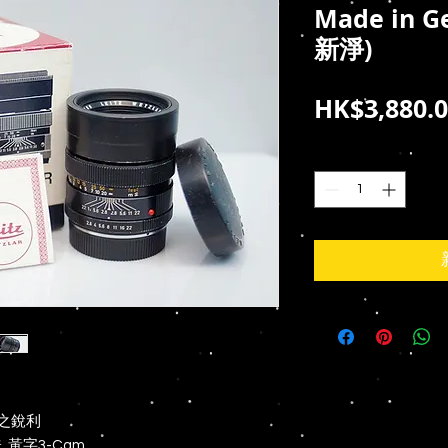
Made in G
新淨)
HK$3,880.
數量
*
極之銳利
味, 黃字3-Cam