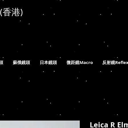
(香港)
k
頭
蘇俄鏡頭
日本鏡頭
微距鏡Macro
反射鏡Refle
Leica R El